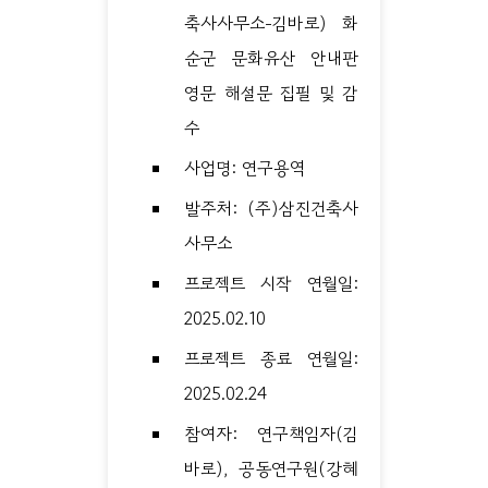
축사사무소-김바로) 화
순군 문화유산 안내판
영문 해설문 집필 및 감
수
사업명: 연구용역
발주처: (주)삼진건축사
사무소
프로젝트 시작 연월일:
2025.02.10
프로젝트 종료 연월일:
2025.02.24
참여자: 연구책임자(김
바로), 공동연구원(강혜