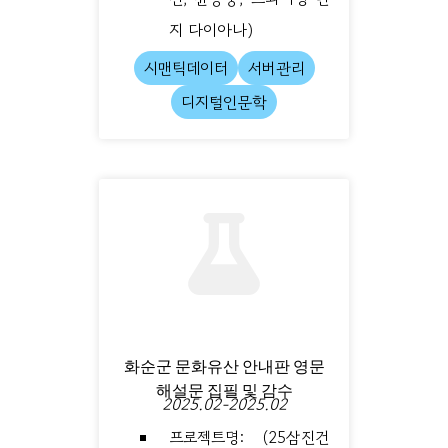
지 다이아나)
시맨틱데이터
서버관리
디지털인문학
화순군 문화유산 안내판 영문
해설문 집필 및 감수
2025.02-2025.02
프로젝트명: (25삼진건