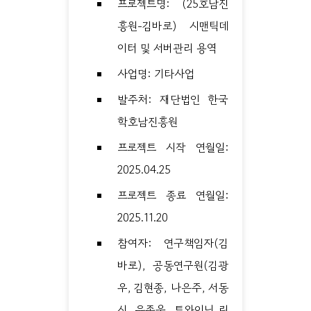
프로젝트명: (25호남진
흥원-김바로) 시맨틱데
이터 및 서버관리 용역
사업명: 기타사업
발주처: 재단법인 한국
학호남진흥원
프로젝트 시작 연월일:
2025.04.25
프로젝트 종료 연월일:
2025.11.20
참여자: 연구책임자(김
바로), 공동연구원(김광
우, 김현종, 나은주, 서동
신, 윤종웅, 트와이닝 린