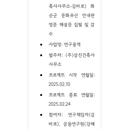
축사사무소-김바로) 화
순군 문화유산 안내판
영문 해설문 집필 및 감
수
사업명: 연구용역
발주처: (주)삼진건축사
사무소
프로젝트 시작 연월일:
2025.02.10
프로젝트 종료 연월일:
2025.02.24
참여자: 연구책임자(김
바로), 공동연구원(강혜