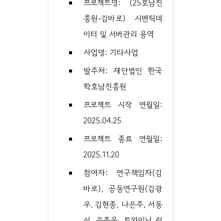
프로젝트명: (25호남진
흥원-김바로) 시맨틱데
이터 및 서버관리 용역
사업명: 기타사업
발주처: 재단법인 한국
학호남진흥원
프로젝트 시작 연월일:
2025.04.25
프로젝트 종료 연월일:
2025.11.20
참여자: 연구책임자(김
바로), 공동연구원(김광
우, 김현종, 나은주, 서동
신, 윤종웅, 트와이닝 린