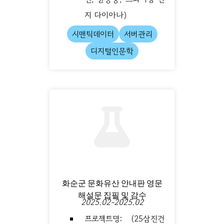
지 다이아나)
시맨틱데이터
서버관리
디지털인문학
화순군 문화유산 안내판 영문
해설문 집필 및 감수
2025.02-2025.02
프로젝트명: (25삼진건