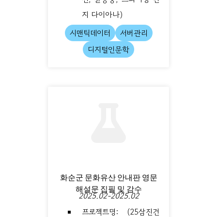
지 다이아나)
시맨틱데이터
서버관리
디지털인문학
화순군 문화유산 안내판 영문
해설문 집필 및 감수
2025.02-2025.02
프로젝트명: (25삼진건