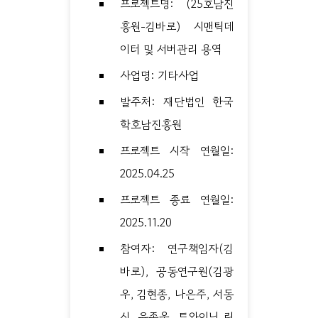
프로젝트명: (25호남진
흥원-김바로) 시맨틱데
이터 및 서버관리 용역
사업명: 기타사업
발주처: 재단법인 한국
학호남진흥원
프로젝트 시작 연월일:
2025.04.25
프로젝트 종료 연월일:
2025.11.20
참여자: 연구책임자(김
바로), 공동연구원(김광
우, 김현종, 나은주, 서동
신, 윤종웅, 트와이닝 린