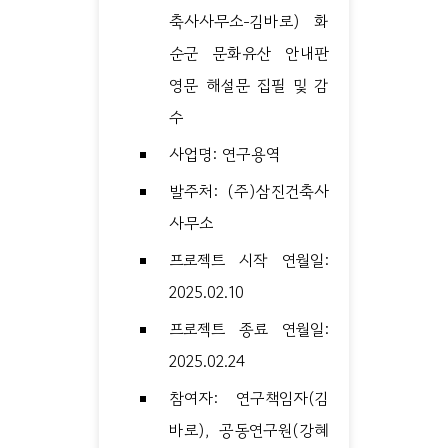
축사사무소-김바로) 화
순군 문화유산 안내판
영문 해설문 집필 및 감
수
사업명: 연구용역
발주처: (주)삼진건축사
사무소
프로젝트 시작 연월일:
2025.02.10
프로젝트 종료 연월일:
2025.02.24
참여자: 연구책임자(김
바로), 공동연구원(강혜