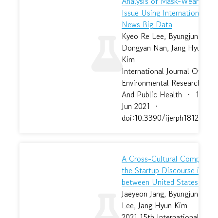
Analysis of Mask-Wearing
Issue Using International
News Big Data
Kyeo Re Lee, Byungjun Kim,
Dongyan Nan, Jang Hyun
Kim
International Journal Of
Environmental Research
And Public Health
·
14
Jun 2021
·
doi:10.3390/ijerph18126432
A Cross-Cultural Comparati
the Startup Discourse in 20
between United States and 
Jaeyeon Jang, Byungjun Kim,
Lee, Jang Hyun Kim
2021 15th International Con