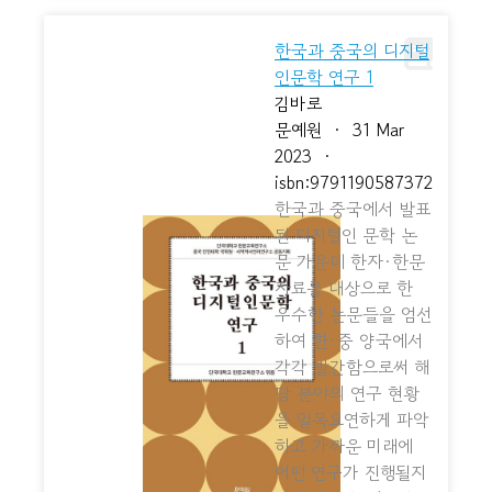
한국과 중국의 디지털
인문학 연구 1
김바로
문예원
·
31 Mar
2023
·
isbn:9791190587372
한국과 중국에서 발표
된 디지털인 문학 논
문 가운데 한자·한문
자료를 대상으로 한
우수한 논문들을 엄선
하여 한·중 양국에서
각각 발간함으로써 해
당 분야의 연구 현황
을 일목요연하게 파악
하고 가까운 미래에
어떤 연구가 진행될지