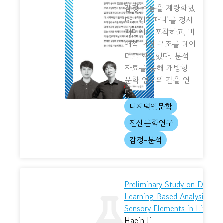
감정 흐름을 계량화했
다. ‘에피파니’를 정서
패턴에서 포착하고, 비
애적 내면 구조를 데이
터로 확인했다. 분석
자료를 통해 개방형
문학 연구의 길을 연
다.
디지털인문학
전산문학연구
감정-분석
Preliminary Study on Deep
Learning-Based Analysis of
Sensory Elements in Literatu
Haein Ji