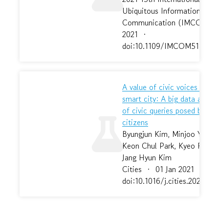
Ubiquitous Information Ma
Communication (IMCOM)
2021
·
doi:10.1109/IMCOM51814.2
A value of civic voices for
smart city: A big data analys
of civic queries posed by Se
citizens
Byungjun Kim, Minjoo Yoo,
Keon Chul Park, Kyeo Re Le
Jang Hyun Kim
Cities
·
01 Jan 2021
·
doi:10.1016/j.cities.2020.10