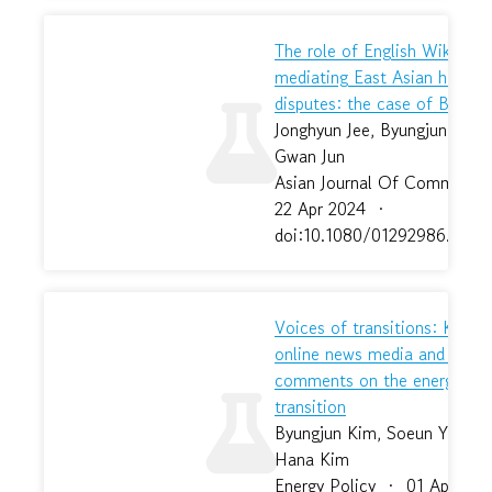
The role of English Wikipedia
mediating East Asian histori
disputes: the case of Balhae
Jonghyun Jee, Byungjun Kim,
Gwan Jun
Asian Journal Of Communica
22 Apr 2024
·
doi:10.1080/01292986.2024
Voices of transitions: Korea'
online news media and user
comments on the energy
transition
Byungjun Kim, Soeun Yang,
Hana Kim
Energy Policy
·
01 Apr 202