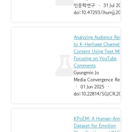
인문학연구
·
31 Jul 2025
doi:10.47293/ihumjj.2025.39
Analyzing Audience Respons
to K-Heritage Channel Vide
Content Using Text Mining :
Focusing on YouTube
Comments
Gyungmin Jo
Media Convergence Researc
·
01 Jun 2025
·
doi:10.22814/SGJCR.2025..3
KPoEM: A Human-Annotate
Dataset for Emotion