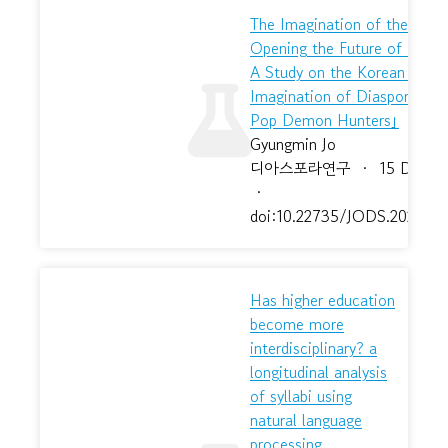
The Imagination of the Borde
Opening the Future of K-Co
A Study on the Korean Studi
Imagination of Diaspora in 
Pop Demon Hunters｣
Gyungmin Jo
디아스포라연구
·
15 Dec 2
·
doi:10.22735/JODS.2025.19.
Has higher education
become more
interdisciplinary? a
longitudinal analysis
of syllabi using
natural language
processing