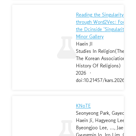
Reading the Singularity Myth
through Word2Vec: Focusing
the Dcinside ‘Singularity is N
Minor Gallery
Haein JI
Studies In Religion(The Jour
The Korean Association For 
History Of Religions)
·
31
2026
·
doi:10.21457/kars.2026.3.86
KNoTE
Seonyeong Park, Gayeon Kim
Haein Ji, Hagyeong Lee,
Byeongjoo Lee, …, Jae-yeol 
Gyungmin Jo, Iro Lim, Orkha