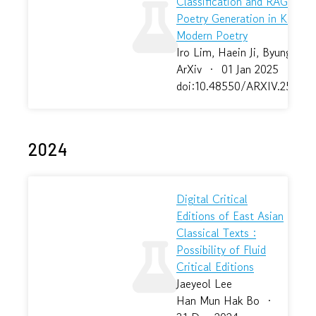
Classification and RAG-Bas
Poetry Generation in Korean
Modern Poetry
Iro Lim, Haein Ji, Byungjun 
ArXiv
·
01 Jan 2025
·
doi:10.48550/ARXIV.2509.
2024
Digital Critical
Editions of East Asian
Classical Texts :
Possibility of Fluid
Critical Editions
Jaeyeol Lee
Han Mun Hak Bo
·