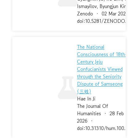
Ismayilov, Byungjun Kim
Zenodo
·
02 Mar 2026
·
doi:10.5281/ZENODO.1883
The National
Consciousness of 18th-
Century Jeju
Confucianists Viewed
through the Seniority
Dispute of Samseong
(三姓)
Hae In Ji
The Journal Of
Humanities
·
28 Feb
2026
·
doi:10.31310/hum.100.15