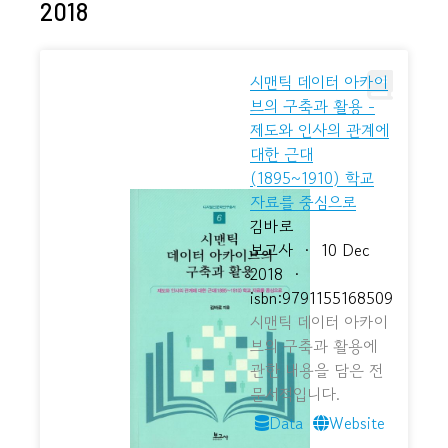
2018
시맨틱 데이터 아카이
브의 구축과 활용 -
제도와 인사의 관계에
대한 근대
(1895~1910) 학교
자료를 중심으로
김바로
보고사
·
10 Dec
2018
·
isbn:9791155168509
시맨틱 데이터 아카이
브의 구축과 활용에
관한 내용을 담은 전
문서적입니다.
Data
Website