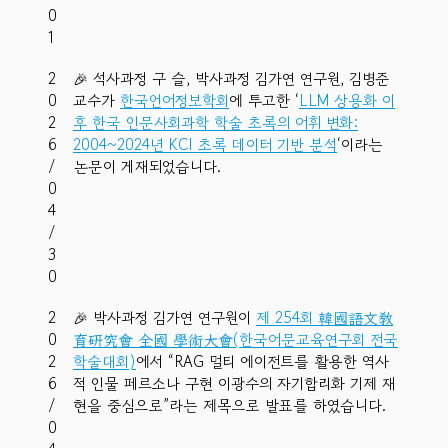
0
1
2
🎉 석사과정 구 슬, 박사과정 김가연 연구원, 김병준
0
교수가
한국언어정보학회
에 투고한 ‘
LLM 상용화 이
2
후 한국 인문사회과학 학술 초록의 어휘 변화:
6
2004~2024년 KCI 초록 데이터 기반 분석
‘이라는
/
논문이 게재되었습니다.
0
4
/
3
0
2
🎉 박사과정 김가연 연구원이
제 254회 韓國語文敎
0
育硏究會 全國 學術大會(한국어문교육연구회 전국
2
학술대회)
에서 “RAG 멀티 에이전트를 활용한 역사
6
적 인물 페르소나 구현 이광수의 자기합리화 기제 재
/
현을 중심으로”라는 제목으로 발표를 하였습니다.
0