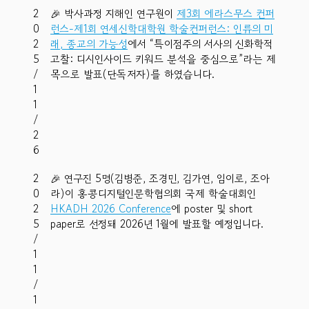
2
🎉 박사과정 지해인 연구원이
제3회 에라스무스 컨퍼
0
런스-제1회 연세신학대학원 학술컨퍼런스: 인류의 미
2
래, 종교의 가능성
에서 “특이점주의 서사의 신화학적
5
고찰: 디시인사이드 키워드 분석을 중심으로”라는 제
/
목으로 발표(단독저자)를 하였습니다.
1
1
/
2
6
2
🎉 연구진 5명(김병준, 조경민, 김가연, 임이로, 조아
0
라)이 홍콩디지털인문학협의회 국제 학술대회인
2
HKADH 2026 Conference
에 poster 및 short
5
paper로 선정돼 2026년 1월에 발표할 예정입니다.
/
1
1
/
1