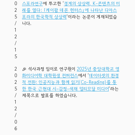
0
스포라연구
에 투고한 ‘
경계의 상상력, K-콘텐츠의 미
2
래를 열다: ｢케이팝 데몬 헌터스｣에 나타난 디아스
5
포라의 한국학적 상상력
‘이라는 논문이 게재되었습
/
니다.
1
2
/
1
5
2
🎉 석사과정 임이로 연구원이
2025년 중앙대학교 영
0
화미디어학 대학원생 컨퍼런스
에서 ‘
데이터셋의 환경
2
적 전환: 인공지능과 함께 읽기(Co-Reading)를 통
5
한 한국 근현대 시–감정–색채 멀티모달 미디어
‘라는
/
제목으로 발표를 하였습니다.
1
2
/
0
6