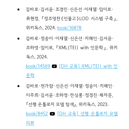
김바로·김서윤·조경민·신은선·이재열·임이로·
류현정, 『정조명찬《인물고》LOD 시스템 구축』,
위키독스, 2024.
book/16878
김바로·정송이·이재열·신은선·지해인·김서윤·
조하영·임이로, 『XML(TEI) with 인문학』, 위키
독스, 2024.
book/14569
[DH 교육] XML(TEI) with 인
문학
김바로·전가람·신은선·이재열·정송이·지해인·
이주희·김서윤·조하영·잔싱롱·정경진·채자문,
『선행 온톨로지 모델 탐색』, 위키독스, 2023.
book/8452
[DH 교육] 선행 온톨로지 모델
리뷰